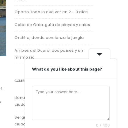
Oporto, todo lo que ver en 2 – 3 días
Cabo de Gata, guía de playas y calas
Orchha, donde comienza la jungla
Arribes del Duero, dos países y un
mismo río
What do you like about this page?
COMENTARIOS RECIENTES
s.
Llenando el Equipaje
en
Cuba: las 7
s
ciudades que no te puedes perder
Sergio caride varela
en
Cuba: las 7
ciudades que no te puedes perder
0 / 400