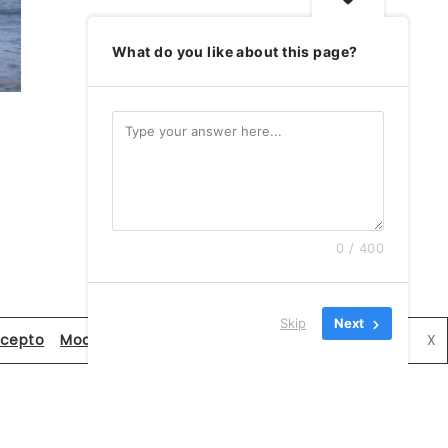
What do you like about this page?
0 / 400
Skip
Next
cepto
Modificar configuración de privacidad
X