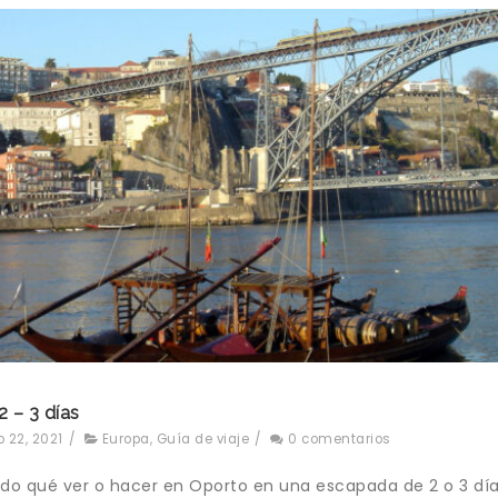
2 – 3 días
 22, 2021
/
Europa
,
Guía de viaje
/
0 comentarios
o qué ver o hacer en Oporto en una escapada de 2 o 3 día