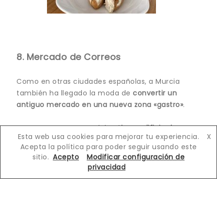
8. Mercado de Correos
Como en otras ciudades españolas, a Murcia
también ha llegado la moda de
convertir un
antiguo mercado en una nueva zona «gastro»
.
En este caso se trata del
antiguo edificio de
Esta web usa cookies para mejorar tu experiencia.
X
Correos
y tiene un patio central acristalado
Acepta la política para poder seguir usando este
llamado el «Invernadero», rodeado por
sitio.
Acepto
Modificar configuración de
diferentes
puestos de comida a base de
privacidad
tapas elaboradas
(lo que quiere decir que no
son baratas).
La planta de arriba está principalmente