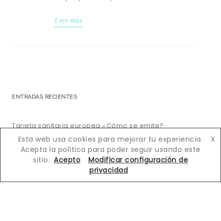
Leer más
ENTRADAS RECIENTES
Tarjeta sanitaria europea ¿Cómo se emite?
Esta web usa cookies para mejorar tu experiencia.
X
Oporto, todo lo que ver en 2 – 3 días
Acepta la política para poder seguir usando este
sitio.
Acepto
Modificar configuración de
privacidad
Cabo de Gata, guía de playas y calas
Orchha, donde comienza la jungla
Arribes del Duero, dos países y un mismo río