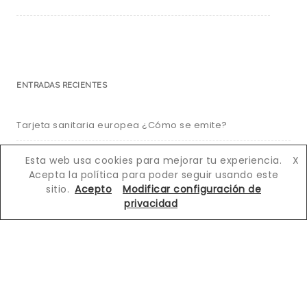
ENTRADAS RECIENTES
Tarjeta sanitaria europea ¿Cómo se emite?
Oporto, todo lo que ver en 2 – 3 días
Esta web usa cookies para mejorar tu experiencia.
X
Acepta la política para poder seguir usando este
Cabo de Gata, guía de playas y calas
sitio.
Acepto
Modificar configuración de
privacidad
Orchha, donde comienza la jungla
Arribes del Duero, dos países y un mismo río
COMENTARIOS RECIENTES