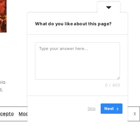
What do you like about this page?
ia.
0 / 400
d,
Skip
Next
cepto
Modificar configuración de privacidad
X