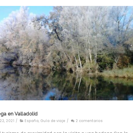
ga en Valladolid
22, 2021
/
España
,
Guía de viaje
/
2 comentarios