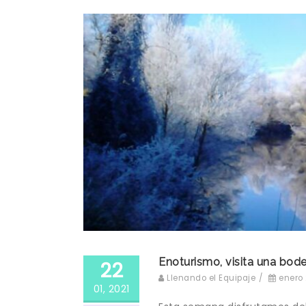
Enoturismo, visita una bode
22
Llenando el Equipaje
/
enero 
01, 2021