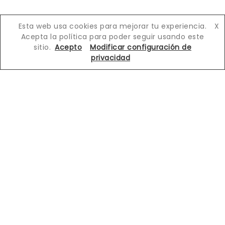
Esta web usa cookies para mejorar tu experiencia.
X
QUIERO CONOCER EL RESTO DE
Acepta la política para poder seguir usando este
EUROPA
sitio.
Acepto
Modificar configuración de
privacidad
Dinamarca
Inglaterra
Irlanda
Alemania
Malta
Croacia
Austria
Rumanía
Hungría
República Checa
Bosnia y Herzegovina