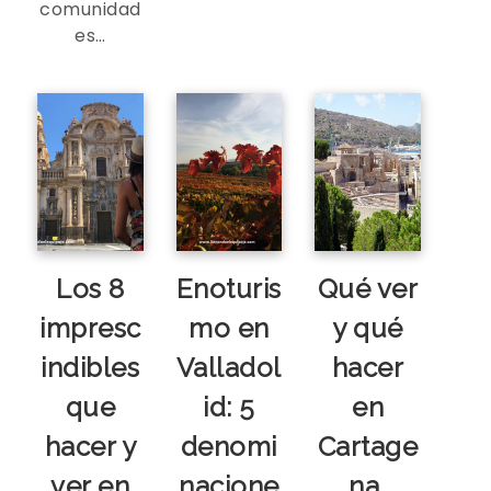
comunidad
es…
Los 8
Enoturis
Qué ver
impresc
mo en
y qué
indibles
Valladol
hacer
que
id: 5
en
hacer y
denomi
Cartage
ver en
nacione
na,