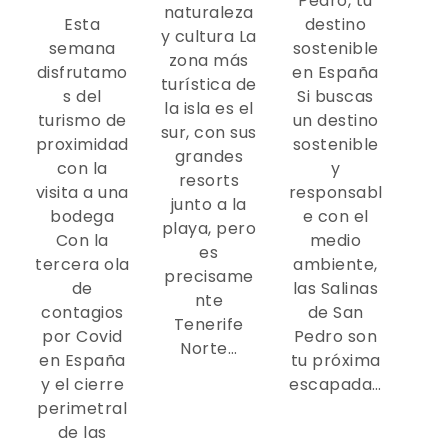
Pedro, tu
naturaleza
Esta
destino
y cultura La
semana
sostenible
zona más
disfrutamo
en España
turística de
s del
Si buscas
la isla es el
turismo de
un destino
sur, con sus
proximidad
sostenible
grandes
con la
y
resorts
visita a una
responsabl
junto a la
bodega
e con el
playa, pero
Con la
medio
es
tercera ola
ambiente,
precisame
de
las Salinas
nte
contagios
de San
Tenerife
por Covid
Pedro son
Norte…
en España
tu próxima
y el cierre
escapada…
perimetral
de las