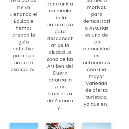
te a dónde
damos 5
zona única
ir? En
motivos
en medio
Llenando el
para
de la
Equipaje
demostrarl
naturaleza
hemos
o Asturias
para
creado la
es una de
desconect
guía
las
ar de la
definitiva
comunidad
ciudad La
para que
es
zona de las
no se te
autónomas
Arribes del
escape ni…
con una
Duero
mayor
abarca la
variedad
zona
de oferta
fronteriza
turística,
de Zamora
ya que en…
y…