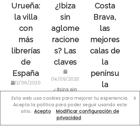
Urueña:
¿Ibiza
Costa
la villa
sin
Brava,
con
aglome
las
más
racione
mejores
librerías
s? Las
calas de
de
claves
la
España
penínsu
04/09/2020
12/09/2020
la
¿Ibiza sin
Urueña: la
aglomeraci
Esta web usa cookies para mejorar tu experiencia.
X
villa con
14/08/2020
ones? Las
Acepta la política para poder seguir usando este
más
sitio.
Acepto
Modificar configuración de
claves
Para
librerías de
privacidad
para tu
nosotros,
España
viaje
amantes
¿Un pueblo
alternativo
de las
con más