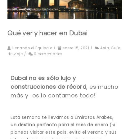
Qué ver y hacer en Dubai
Llenando el Equipaje
/
enero 15, 2021
/
Asia
,
Guía
de viaje
/
0 comentarios
Dubai no es sólo lujo y
construcciones de récord
, es mucho
más y ¡os lo contamos todo!
Esta semana te llevamos a Emiratos Árabes,
un destino perfecto para el mes de enero
(si
planeas visitar este país, evita el verano y sus